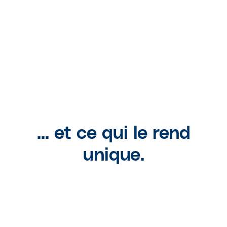
Processus optimisés.
Grâce à notre technologie, toutes les demandes
sont automatiquement catégorisées et transcrites.
... et ce qui le rend
unique.